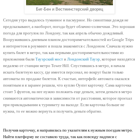
Биг-Бен и Вестминстерский дворец
Сегодня утро выдалось туманное и пасмурное. Но синоптики дождя не 
предсказывают, а наоборот, погода будет облачно-солнечная. Это хорошая 
погода для прогулок по Лондону, так как апрель обычно дождливый. 
Вооружившись дневным планом достопримечательностей из Google Trips 
и интернетом в роуминге я пошла знакомится с Лондоном. Сначала нужно 
купить билет в метро, так как первыми достопримечательностями из 
приложения были 
Тауэрский мост
 и 
Лондонский Тауэр
, которые находятся 
недалеко от станции метро Tower Hill. Спустившись в метро, я начала 
искать билетную кассу, где имеется персонал, но вокруг были только 
автоматы по продаже билетов. К счастью, интерфейс автомата оказался 
понятным и я заранее решила, что куплю Oyster карточку. Сама карточка 
стоит 5 фунтов, на нее нужно положить еще деньги, затем деньги в метро 
снимаются автоматически в зависимости от расстояния, которое проехал 
при прикладывании к турникету на выходе. Если карточка больше не 
нужна, то ее можно вернуть и получить деньги обратно.
Получив карточку, я направилась по указателям к нужным поездам метро. 
Найти платформу не составило труда, так как повсюду надписи с 