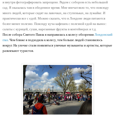
и внутри фотографировать запрещено. Рядом с собором есть небольшой 
сад. Я оказалась там в обеденное время. Мне впечатлило то, что повсюду 
много людей, которые сидят на лавочках, на ступеньках, на лужайке. И 
практически все с едой. Можно сказать, что в Лондоне люди питаются 
более-менее полезно. Повсюду куча кафешек с полезной едой на вынос: 
салаты с курицей, суши, нарезанные фрукты в контейнерах и т.д.
После собора Святого Павла я направилась к колесу обозрения 
Лондонский 
глаз
. Чем ближе я подходила к колесу, тем больше людей становилось 
вокруг. На улочке стали появляться уличные музыканты и артисты, которые 
развлекают туристов.