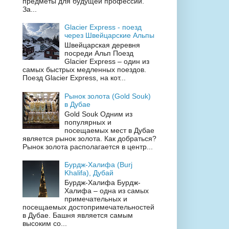
предметы для будущей профессии.
За...
Glacier Express - поезд
через Швейцарские Альпы
Швейцарская деревня
посреди Альп Поезд
Glacier Express – один из
самых быстрых медленных поездов.
Поезд Glacier Express, на кот...
Рынок золота (Gold Souk)
в Дубае
Gold Souk Одним из
популярных и
посещаемых мест в Дубае
является рынок золота. Как добраться?
Рынок золота располагается в центр...
Бурдж-Халифа (Burj
Khalifa), Дубай
Бурдж-Халифа Бурдж-
Халифа – одна из самых
примечательных и
посещаемых достопримечательностей
в Дубае. Башня является самым
высоким со...