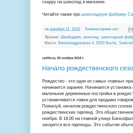
скидку на шоколад в магазине.
Читайте также про
шоколадную фабрику Cai
на
декабря 11, 2016
Комментариев нет:
Ярлыки:
Швейцария
,
шоколад
,
шоколадная фаб
Место:
Bresteneggstrasse 4, 5033 Buchs, Switzer
суббота, 26 ноября 2016 г.
Начало рождественского сезо
Рождество - это один из самых главных пр
начинается заранее. Начинается установк
маленькие деревянные постройки в рождест
устанавливатся лавки для продажи товаров
Пожалуй, началом рождественского сезона
рождественских гирлянд. Это общественное 
ноября. В 18.00 на главной улице Банхофшт
загорятся все гирлянды. Это событие обыч