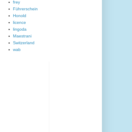
frey
Führerschein
Honold
licence
lingoda
Maestrani
Switzerland
wab