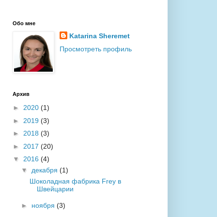
Обо мне
Katarina Sheremet
Просмотреть профиль
Архив
►
2020
(1)
►
2019
(3)
►
2018
(3)
►
2017
(20)
▼
2016
(4)
▼
декабря
(1)
Шоколадная фабрика Frey в
Швейцарии
►
ноября
(3)