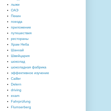
лыжи
ОАЭ
Пекин
поезда
приложение
путешествия
рестораны
Храм Неба
Шанхай
Швейцария
шоколад
шоколадная фабрика
эффективное изучение
Cailler
Delern
driving
exam
Fahrprüfung
Flumserberg