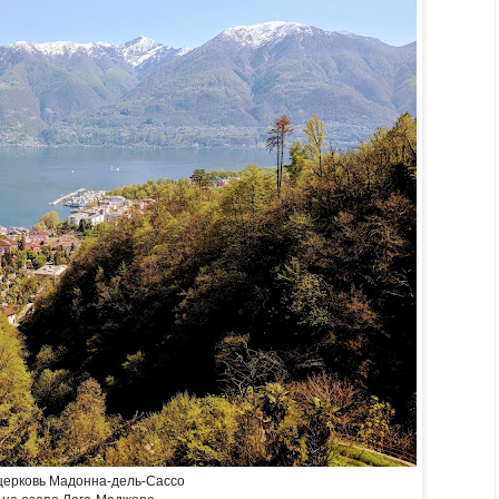
церковь Мадонна-дель-Сассо