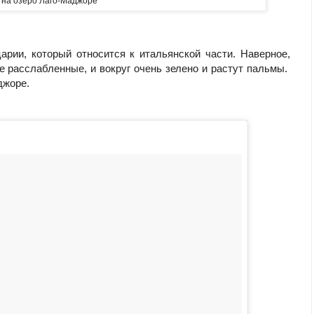
д на озеро Лаго-Маджоре
рии, который относится к итальянской части. Наверное,
е расслабленные, и вокруг очень зелено и растут пальмы.
джоре.