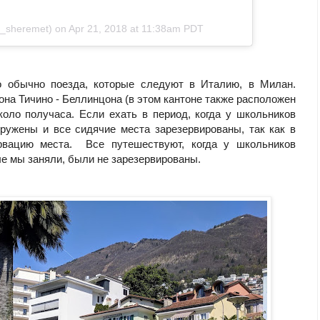
_sheremet) on
Apr 21, 2018 at 11:38am PDT
о обычно поезда, которые следуют в Италию, в Милан.
она Тичино - Беллинцона (в этом кантоне также расположен
коло получаса. Если ехать в период, когда у школьников
гружены и все сидячие места зарезервированы, так как в
рвацию места. Все путешествуют, когда у школьников
ые мы заняли, были не зарезервированы.