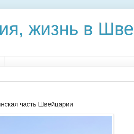
ия, жизнь в Шв
y
янская часть Швейцарии