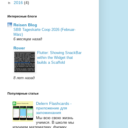
►
2016
(4)
Интересные блоги
Reisen Blog
SBB Tageskarte Coop 2026 (Februar-
März)
6 месяцев назад
Rover
Flutter: Showing SnackBar
within the Widget that
builds a Scaffold
8 лет назад
Популярные статьи
Delern Flashcards -
приложение для
запоминания
Мы всю свою жизнь
учимся. В школе мы
изучаем математику, физику,