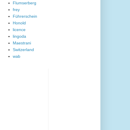
Flumserberg
frey
Führerschein
Honold
licence
lingoda
Maestrani
Switzerland
wab