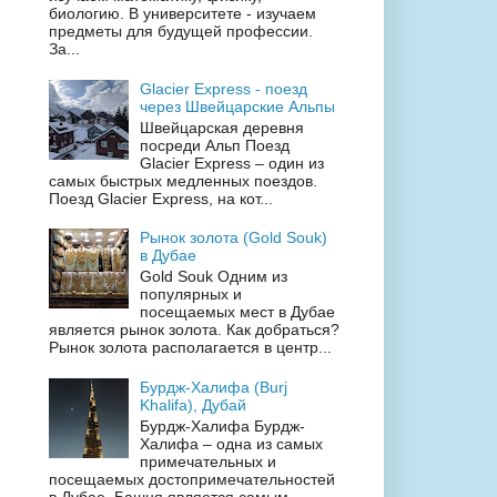
биологию. В университете - изучаем
предметы для будущей профессии.
За...
Glacier Express - поезд
через Швейцарские Альпы
Швейцарская деревня
посреди Альп Поезд
Glacier Express – один из
самых быстрых медленных поездов.
Поезд Glacier Express, на кот...
Рынок золота (Gold Souk)
в Дубае
Gold Souk Одним из
популярных и
посещаемых мест в Дубае
является рынок золота. Как добраться?
Рынок золота располагается в центр...
Бурдж-Халифа (Burj
Khalifa), Дубай
Бурдж-Халифа Бурдж-
Халифа – одна из самых
примечательных и
посещаемых достопримечательностей
в Дубае. Башня является самым