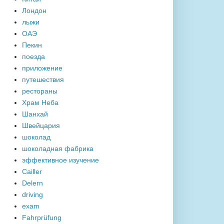
Лондон
лыжи
ОАЭ
Пекин
поезда
приложение
путешествия
рестораны
Храм Неба
Шанхай
Швейцария
шоколад
шоколадная фабрика
эффективное изучение
Cailler
Delern
driving
exam
Fahrprüfung